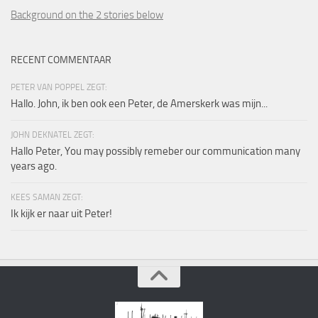
Background on the 2 stories below
RECENT COMMENTAAR
PETER VAN POPPEL ZEGT:
Hallo. John, ik ben ook een Peter, de Amerskerk was mijn...
JOHN DEKNATEL ZEGT:
Hallo Peter, You may possibly remeber our communication many
years ago.
KEES SAMAN ZEGT:
Ik kijk er naar uit Peter!