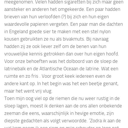
meegenomen. Velen hadden sigaretten bij zich maar geen
aansteker en anderen het omgekeerde. Een paar hadden
brieven van hun verloofden (?) bij zich en hun eigen
waardevolle papieren vergeten. Een paar man die dachten
in Engeland goede sier te maken met een stel nylon
kousen gebruikten ze nu als bivakmuts. Bij navraag
hadden zij ze ook liever zelf om de benen van hun
vrouwelijke kennis getrokken dan over hun eigen hoofd.
Voor onze behoeften was het dolboord van de sloep de
latrinebalk en de Atlantische Oceaan de latrine. Wat een
ruimte en zo fris . Voor groot keek iedereen even de
andere kant op. In het begin was het een beetje genant,
maar het went vrij vlug.
Toen mijn oog viel op de riemen die nu weer rustig in de
sloep lagen, moest ik denken aan de ons allen onbekende
zeeman die eens, waarschijnlijk in hevige emotie, zijn
diepste gedachten als volgt verwoordde. ‘Zodra ik aan de
wal kom neem ik een riem op mijn schouder en loop net