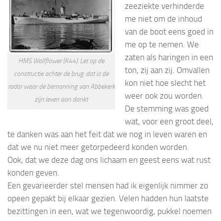
zeeziekte verhinderde
me niet om de inhoud
van de boot eens goed in
me op te nemen. We
zaten als haringen in een
HMS Wallflower (K44). Let op de
ton, zij aan zij. Omvallen
constructie achter de brug: dat is de
kon niet hoe slecht het
radar waar de bemanning van Abbekerk
weer ook zou worden.
zijn leven aan dankt
De stemming was goed
wat, voor een groot deel,
te danken was aan het feit dat we nog in leven waren en
dat we nu niet meer getorpedeerd konden worden.
Ook, dat we deze dag ons lichaam en geest eens wat rust
konden geven.
Een gevarieerder stel mensen had ik eigenlijk nimmer zo
opeen gepakt bij elkaar gezien. Velen hadden hun laatste
bezittingen in een, wat we tegenwoordig, pukkel noemen