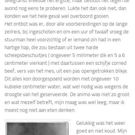
telegrafist vreesde het ergste, maar besloot het tegen de
avond nog eens te proberen. Lukte het dan ook niet, dan
konden we het hele geval wel overboord gooien.
Het ontbijt was er, door alle voorbereidingen op de lange
zeilreis, bij ingeschoten en om een uur of twaalf vroeg de
stuurman heel voorzichtig of er iemand zin had in een
hartige hap, die zou bestaan uit twee harde
scheepsbeschuitjes ( ongeveer 5 millimeter dik en 5 a 6
centimeter vierkant ) met daartussen een schijfje corned
beef, vers van het mes, uit een pas opengetrokken blikje.
Dit alles kon doorgespoeld worden met ongeveer 10
kubieke centimeter water, wat wel nodig was wegens de
droogte van het geserveerde. De animo was niet zo groot
en wat mezelf betreft, mijn maag was wel leeg, maar ik
moest nog niet aan eten denken.
Gelukkig was het weer
goed en niet koud. Mijn