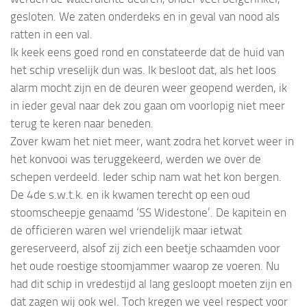
gesloten. We zaten onderdeks en in geval van nood als
ratten in een val.
Ik keek eens goed rond en constateerde dat de huid van
het schip vreselijk dun was. Ik besloot dat, als het loos
alarm mocht zijn en de deuren weer geopend werden, ik
in ieder geval naar dek zou gaan om voorlopig niet meer
terug te keren naar beneden.
Zover kwam het niet meer, want zodra het korvet weer in
het konvooi was teruggekeerd, werden we over de
schepen verdeeld. Ieder schip nam wat het kon bergen.
De 4de s.w.t.k. en ik kwamen terecht op een oud
stoomscheepje genaamd ‘SS Widestone’. De kapitein en
de officieren waren wel vriendelijk maar ietwat
gereserveerd, alsof zij zich een beetje schaamden voor
het oude roestige stoomjammer waarop ze voeren. Nu
had dit schip in vredestijd al lang gesloopt moeten zijn en
dat zagen wij ook wel. Toch kregen we veel respect voor