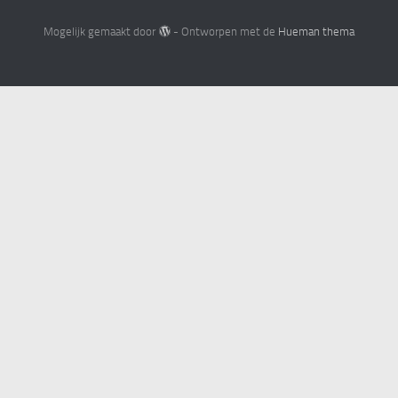
Mogelijk gemaakt door
- Ontworpen met de
Hueman thema