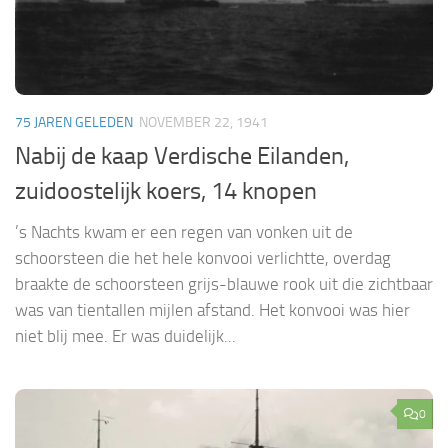
75 JAREN GELEDEN
NOVEMBER 22, 1941
Nabij de kaap Verdische Eilanden,
zuidoostelijk koers, 14 knopen
’s Nachts kwam er een regen van vonken uit de
schoorsteen die het hele konvooi verlichtte, overdag
braakte de schoorsteen grijs-blauwe rook uit die zichtbaar
was van tientallen mijlen afstand. Het konvooi was hier
niet blij mee. Er was duidelijk...
0