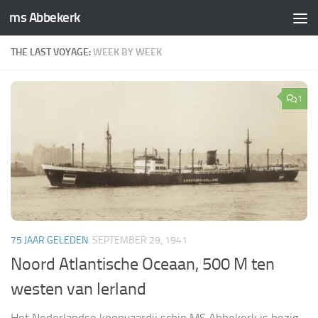
ms Abbekerk
Doorgaan naar inhoud
THE LAST VOYAGE:
WEEK BY WEEK
1
75 JAAR GELEDEN
SEPTEMBER 29, 1941
Noord Atlantische Oceaan, 500 M ten
westen van Ierland